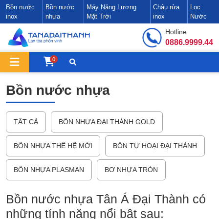
Bồn nước
Bồn nước
Máy Năng Lượng
Chậu rửa
Lọc
inox
nhựa
Mặt Trời
inox
Nước
Hotline
0886.9999.44
0
Bồn nước nhựa
TẤT CẢ
BỒN NHỰA ĐẠI THÀNH GOLD
BỒN NHỰA THẾ HỆ MỚI
BỒN TỰ HOẠI ĐẠI THÀNH
BỒN NHỰA PLASMAN
BƠ NHỰA TRÒN
Bồn nước nhựa Tân Á Đại Thành có
những tính năng nổi bật sau: