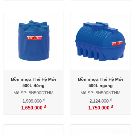
-17%
-18%
Bồn nhựa Thế Hệ Mới
Bồn nhựa Thế Hệ Mới
500L đứng
500L ngang
Mã SP: BN500DTHM
Mã SP: BN500NTHM
đ
đ
1.999.000
2.124.000
đ
đ
1.650.000
1.750.000
-30%
-23%