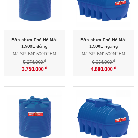
Bồn nhựa Thế Hệ Mới
Bồn nhựa Thế Hệ Mới
1.500L đứng
1.500L ngang
Mã SP: BN1500DTHM
Mã SP: BN1500NTHM
đ
đ
5.274.000
6.354.000
đ
đ
3.750.000
4.800.000
-32%
-25%