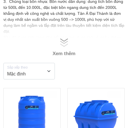
3. Chủng loại bồn nhựa: Bồn nước dân dụng: dung tích bồn đứng
từ 500L đến 10.000L, đặc biệt bồn ngang dung tích đến 2000L
khẳng định về công nghệ và chất lượng. Tân Á Đại Thành là đơn
vị duy nhất sản xuất bồn vuông 500 –> 1000L phù hợp với sử
dụng làm bể ngầm và lắp đặt trên tàu thuyền tiết kiệm diện tích lắp
đặt.
Bồn đủ dung tích, logo dập nổi, tem iso, dung tích và ngày, tháng
sản xuất dập nổi.
4. Thời gian bảo hành bồn nhựa: 25 năm
Xem thêm
Sắp xếp theo
-20%
-22%