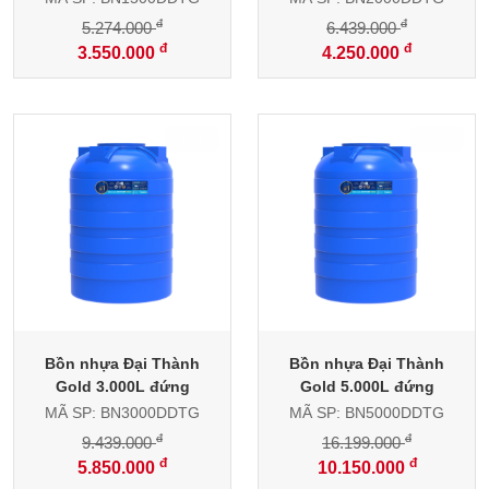
đ
đ
5.274.000
6.439.000
đ
đ
3.550.000
4.250.000
-38%
-37%
Bồn nhựa Đại Thành
Bồn nhựa Đại Thành
Gold 3.000L đứng
Gold 5.000L đứng
MÃ SP: BN3000DDTG
MÃ SP: BN5000DDTG
đ
đ
9.439.000
16.199.000
đ
đ
5.850.000
10.150.000