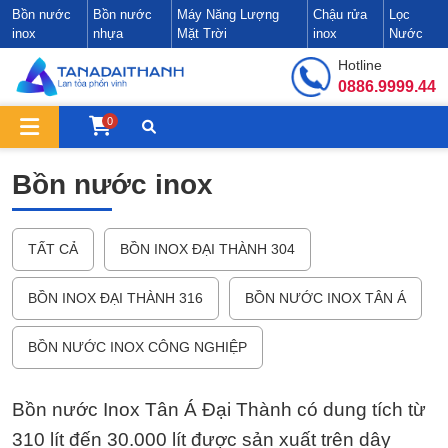
Bồn nước
Bồn nước
Máy Năng Lượng
Chậu rửa
Lọc
inox
nhựa
Mặt Trời
inox
Nước
Hotline
0886.9999.44
0
Bồn nước inox
TẤT CẢ
BỒN INOX ĐẠI THÀNH 304
BỒN INOX ĐẠI THÀNH 316
BỒN NƯỚC INOX TÂN Á
BỒN NƯỚC INOX CÔNG NGHIỆP
Bồn nước Inox Tân Á Đại Thành có dung tích từ
310 lít đến 30.000 lít được sản xuất trên dây