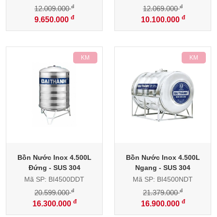
đ
đ
12.009.000
12.069.000
đ
đ
9.650.000
10.100.000
-21%
-21%
Bồn Nước Inox 4.500L
Bồn Nước Inox 4.500L
Đứng - SUS 304
Ngang - SUS 304
Mã SP: BI4500DDT
Mã SP: BI4500NDT
đ
đ
20.599.000
21.379.000
đ
đ
16.300.000
16.900.000