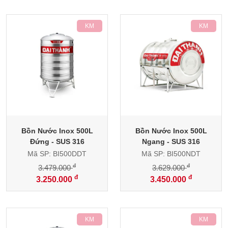
-7%
-5%
Bồn Nước Inox 500L
Bồn Nước Inox 500L
Đứng - SUS 316
Ngang - SUS 316
Mã SP: BI500DDT
Mã SP: BI500NDT
đ
đ
3.479.000
3.629.000
đ
đ
3.250.000
3.450.000
-
-8%
-25%