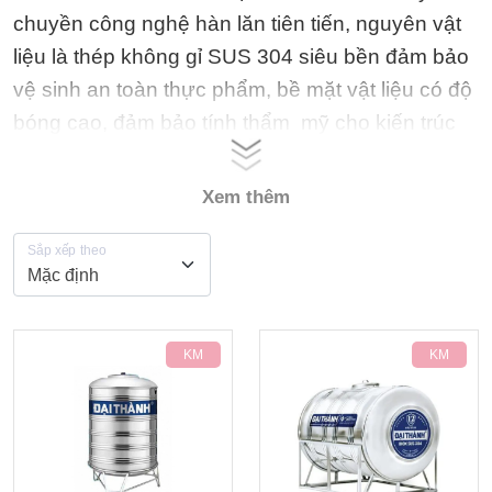
chuyền công nghệ hàn lăn tiên tiến, nguyên vật
liệu là thép không gỉ SUS 304 siêu bền đảm bảo
vệ sinh an toàn thực phẩm, bề mặt vật liệu có độ
bóng cao, đảm bảo tính thẩm mỹ cho kiến trúc
công trình, đáp ứng nhu cầu sử dụng nước sạch
của các hộ gia đình, nhà hàng, khách sạn.
Xem thêm
Sắp xếp theo
-7%
-4%